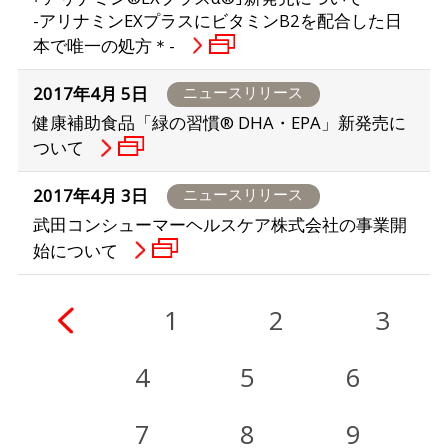
-アリナミンEXプラスにビタミンB2を配合した日
本で唯一の処方＊-
2017年4月 5日
ニュースリリース
健康補助食品「緑の習慣® DHA・EPA」新発売に
ついて
2017年4月 3日
ニュースリリース
武田コンシューマーヘルスケア株式会社の事業開
始について
ous
1
2
3
4
5
6
7
8
9